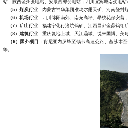
站；陕西金州变电站、安康西郊变电站；四川宜宾城南变电站
（5）煤炭行业
：内蒙古神华集团准噶尔露天矿、河南登封
（6）机场行业
：四川绵阳南郊、南充高坪、攀枝花保安营
（7）矿山行业
：福建宁化行洛坑钨矿、江西昌都金鼎钨钼
（8）建筑行业
：重庆复地上城、天江鼎城、悦来国博、美
（9）国外项目
：肯尼亚内罗毕至锡卡高速公路、基苏木至
等。