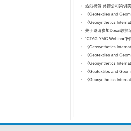
热烈祝贺!路德公司梁训
《Geotextiles and 
《Geosynthetics Int
关于邀请参加Desai教授纪念
“CTAG YMC Webin
《Geosynthetics Int
《Geotextiles and 
《Geosynthetics Int
《Geotextiles and 
《Geosynthetics Int